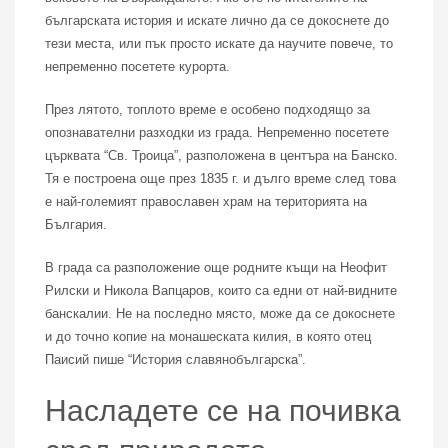
българската история и искате лично да се докоснете до
тези места, или пък просто искате да научите повече, то
непременно посетете курорта.
През лятото, топлото време е особено подходящо за
опознавателни разходки из града. Непременно посетете
църквата “Св. Троица”, разположена в центъра на Банско.
Тя е построена още през 1835 г. и дълго време след това
е най-големият православен храм на територията на
България.
В града са разположение още родните къщи на Неофит
Рилски и Никола Вапцаров, които са едни от най-видните
банскалии. Не на последно място, може да се докоснете
и до точно копие на монашеската килия, в която отец
Паисий пише “История славянобългарска”.
Насладете се на почивка