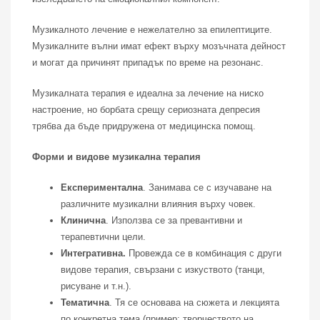
Музикалното лечение е нежелателно за епилептиците.
Музикалните вълни имат ефект върху мозъчната дейност
и могат да причинят припадък по време на резонанс.
Музикалната терапия е идеална за лечение на ниско
настроение, но борбата срещу сериозната депресия
трябва да бъде придружена от медицинска помощ.
Форми и видове музикална терапия
Експериментална
. Занимава се с изучаване на
различните музикални влияния върху човек.
Клинична
. Използва се за превантивни и
терапевтични цели.
Интегративна.
Провежда се в комбинация с други
видове терапия, свързани с изкуството (танци,
рисуване и т.н.).
Тематична
. Тя се основава на сюжета и лекцията
по конкретна тема (пример: творчеството на