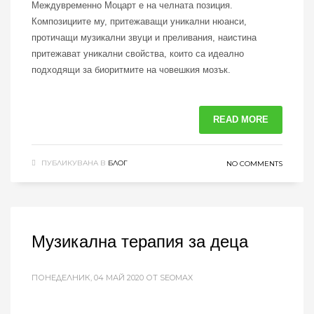
Междувременно Моцарт е на челната позиция.
Композициите му, притежаващи уникални нюанси,
протичащи музикални звуци и преливания, наистина
притежават уникални свойства, които са идеално
подходящи за биоритмите на човешкия мозък.
READ MORE
ПУБЛИКУВАНА В
БЛОГ
NO COMMENTS
Музикална терапия за деца
ПОНЕДЕЛНИК, 04 МАЙ 2020
ОТ SEOMAX