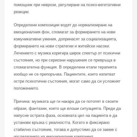
помощник при неврози, регулиране на психо-вегетативни
реакции.
Определени композиции водят до нормализиране на
емоционалния фон, спомагат за формирането на нови
комуникативни умения, допринасят за социализацията,
формирането на нови стратегии и житейски насоки.
Лечението с музика коригира широк спектър от психични
състояния, но при сериозни нарушения се превръща в
спомагателна функция. В определени етапи терапията
изобщо не се препоръчва. Пациентите, които изпитват
остри психотични състояния, могат само да си усложнят
положението.
Причина: музиката ще ги накара да се потопят в своите
образи, фантазии, което ще влоши ситуацията. Преди да
напусне острата фаза, основната цел на пациента е да
установи връзка с реалността. Когато е фиксирано
стабилно състояние, тогава е допустимо да се заеме с
изследването на емоционалния компонент.