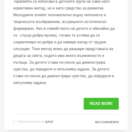
Терапията се използва в детските групи не само като
корективен метод, но и като средство за развитие.
Мелодиите влияят положително върху интелекта и
творческото въображение, вътрешното естетическо
формиране. Ако в семейството на детето е обичайно да
се слуша добра музика, тогава то успява да се
социализира по-добре и да намери изход от трудни
ситуации. Този метод може да разшири представата на
децата за света, където има много възможности и
пътища. За детето става по-лесно да демонстрира
чувства, да определя и изпълнява задачи. За детето
става по-лесно да демонстрира чувства, да определя и
изпълнява задачи.
READ MORE
ПУБЛИКУВАНА В
БЛОГ
NO COMMENTS