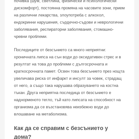
почивка (шум, светлина, физически и психологически
дискомфорт), постоянна промяна на часовите зони, прием
на различни лекарства, злоупотреба с алкохол,
ендокринни нарушения, сърдечно-съдови и неврологични
заболявания, респираторни заболявания, стомашно-
чревни проблеми.
Последиците от безсънието са много неприятни:
хроничната липса на сън води до оксидативен стрес и в
резултат на това до проблеми с дългосрочната и
краткосрочната памет. Освен това безсънието през нощта
увеличава риска от инфаркт и инсулт за човек, страдащ
от него, а също така нарушава образуването на костна
тъкан. Друга неприятна последица от безсънието е
наднорменото тегло, тъй като липсата на способност на
организма да се възстановява неизбежно води до
влошаване на метаболизма.
Как да се справим с безсънието у
дома?