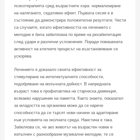
психотерапията сред възрастните хора: нормализиране
на налягането, седативен ефект. Първата сесия е в
състояние да демонстрира положителни резултати. Чести
са случаите, когато ефективността на лечението с
мелодии е била забелязана по време на рехабилитация
след удари и различни усложнения. Поради повишената
активност на клетките процесът на възстановяване се
ускорява.
Лечението е доказало своята ефективност за
стимулиране на интелектуалните способности,
подобряване на мозъчната дейност. В напреднала
възраст това е профилактика на старческа деменция,
всякакво нарушение на паметта. Както знаете, показател
за младостта на организма може да се нарече
способността да се търсят нови начини за адаптиране
към условията на околната среда. Наистина е така.
Забелязва се, че ако животът на възрастен човек е
изпълнен с разнообразни музикални мелодии, те се