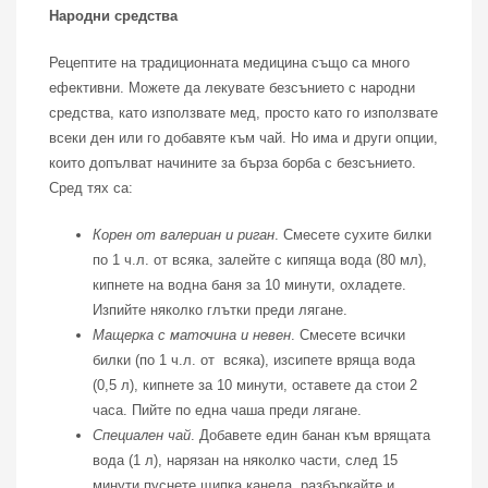
Народни средства
Рецептите на традиционната медицина също са много
ефективни. Можете да лекувате безсънието с народни
средства, като използвате мед, просто като го използвате
всеки ден или го добавяте към чай. Но има и други опции,
които допълват начините за бърза борба с безсънието.
Сред тях са:
Корен от валериан и риган
. Смесете сухите билки
по 1 ч.л. от всяка, залейте с кипяща вода (80 мл),
кипнете на водна баня за 10 минути, охладете.
Изпийте няколко глътки преди лягане.
Мащерка с маточина и невен
. Смесете всички
билки (по 1 ч.л. от всяка), изсипете вряща вода
(0,5 л), кипнете за 10 минути, оставете да стои 2
часа. Пийте по една чаша преди лягане.
Специален чай
. Добавете един банан към врящата
вода (1 л), нарязан на няколко части, след 15
минути пуснете щипка канела, разбъркайте и