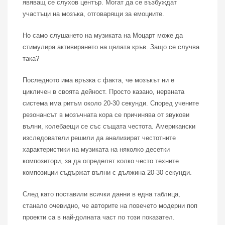
явяващ се слухов център. Могат да се възбуждат
участъци на мозъка, отговарящи за емоциите.
Но само слушането на музиката на Моцарт може да
стимулира активирането на цялата кръв. Защо се случва
така?
Последното има връзка с факта, че мозъкът ни е
цикличен в своята дейност. Просто казано, нервната
система има ритъм около 20-30 секунди. Според учените
резонансът в мозъчната кора се причинява от звукови
вълни, колебаещи се със същата честота. Американски
изследователи решили да анализират честотните
характеристики на музиката на няколко десетки
композитори, за да определят колко често техните
композиции съдържат вълни с дължина 20-30 секунди.
След като поставили всички данни в една таблица,
станало очевидно, че авторите на повечето модерни поп
проекти са в най-долната част по този показател.