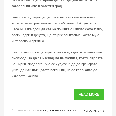
сезон е подходящо време да се отдадете на релакс и
забавления извън големия град.
Банско е подходяща дестинация, тъй като има много
хотели, които разполагат със собствен СПА център и
басейн. Така дори да сте на почивка с цялото семейство,
всеки, дори и децата, ще открие занимание, което му е
интересно и приятно.
Както сами може да видите, не се нуждаете от щеки или
сноуборд, за да се насладите на магията, която “перлата
на Пирин” предлага. Ако се чудите къде да прекарате
уикенда или пък цялата ваканция, не се колебайте да
изберете Банско.
READ MORE
ПУБЛИКУВАНА В
БЛОГ
,
ПОЗИТИВНИ МИСЛИ
NO COMMENTS