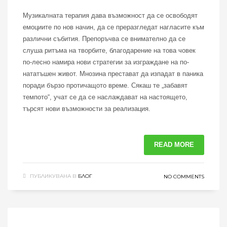
Музикалната терапия дава възможност да се освободят
емоциите по нов начин, да се преразгледат нагласите към
различни събития. Препоръчва се внимателно да се
слуша ритъма на творбите, благодарение на това човек
по-лесно намира нови стратегии за изграждане на по-
нататъшен живот. Мнозина престават да изпадат в паника
поради бързо протичащото време. Сякаш те „забавят
темпото“, учат се да се наслаждават на настоящето,
търсят нови възможности за реализация.
READ MORE
ПУБЛИКУВАНА В
БЛОГ
NO COMMENTS