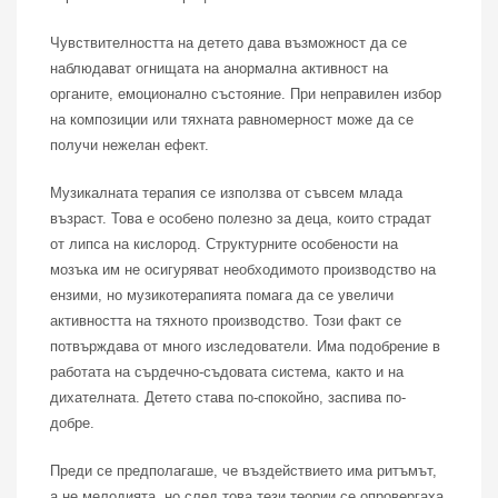
Чувствителността на детето дава възможност да се
наблюдават огнищата на анормална активност на
органите, емоционално състояние. При неправилен избор
на композиции или тяхната равномерност може да се
получи нежелан ефект.
Музикалната терапия се използва от съвсем млада
възраст. Това е особено полезно за деца, които страдат
от липса на кислород. Структурните особености на
мозъка им не осигуряват необходимото производство на
ензими, но музикотерапията помага да се увеличи
активността на тяхното производство. Този факт се
потвърждава от много изследователи. Има подобрение в
работата на сърдечно-съдовата система, както и на
дихателната. Детето става по-спокойно, заспива по-
добре.
Преди се предполагаше, че въздействието има ритъмът,
а не мелодията, но след това тези теории се опровергаха