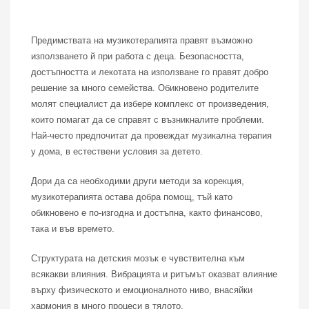
Предимствата на музикотерапията правят възможно
използването й при работа с деца. Безопасността,
достъпността и лекотата на използване го правят добро
решение за много семейства. Обикновено родителите
молят специалист да избере комплекс от произведения,
които помагат да се справят с възникналите проблеми.
Най-често предпочитат да провеждат музикална терапия
у дома, в естествени условия за детето.
Дори да са необходими други методи за корекция,
музикотерапията остава добра помощ, тъй като
обикновено е по-изгодна и достъпна, както финансово,
така и във времето.
Структурата на детския мозък е чувствителна към
всякакви влияния. Вибрацията и ритъмът оказват влияние
върху физическото и емоционалното ниво, внасяйки
хармония в много процеси в тялото.