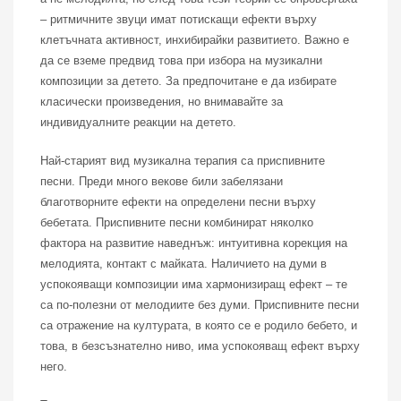
– ритмичните звуци имат потискащи ефекти върху
клетъчната активност, инхибирайки развитието. Важно е
да се вземе предвид това при избора на музикални
композиции за детето. За предпочитане е да избирате
класически произведения, но внимавайте за
индивидуалните реакции на детето.
Най-старият вид музикална терапия са приспивните
песни. Преди много векове били забелязани
благотворните ефекти на определени песни върху
бебетата. Приспивните песни комбинират няколко
фактора на развитие наведнъж: интуитивна корекция на
мелодията, контакт с майката. Наличието на думи в
успокояващи композиции има хармонизиращ ефект – те
са по-полезни от мелодиите без думи. Приспивните песни
са отражение на културата, в която се е родило бебето, и
това, в безсъзнателно ниво, има успокояващ ефект върху
него.