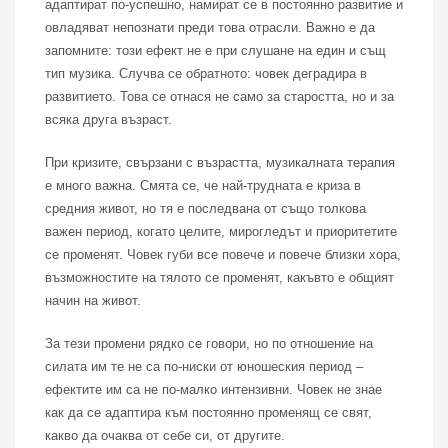
адаптират по-успешно, намират се в постоянно развитие и
овладяват непознати преди това отрасли. Важно е да
запомните: този ефект не е при слушане на един и същ
тип музика. Случва се обратното: човек деградира в
развитието. Това се отнася не само за старостта, но и за
всяка друга възраст.
При кризите, свързани с възрастта, музикалната терапия
е много важна. Смята се, че най-трудната е криза в
средния живот, но тя е последвана от също толкова
важен период, когато целите, мирогледът и приоритетите
се променят. Човек губи все повече и повече близки хора,
възможностите на тялото се променят, какъвто е общият
начин на живот.
За тези промени рядко се говори, но по отношение на
силата им те не са по-ниски от юношеския период –
ефектите им са не по-малко интензивни. Човек не знае
как да се адаптира към постоянно променящ се свят,
какво да очаква от себе си, от другите.