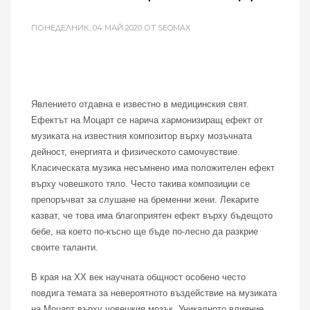
ПОНЕДЕЛНИК, 04 МАЙ 2020
ОТ SEOMAX
Явлението отдавна е известно в медицинския свят.
Ефектът на Моцарт се нарича хармонизиращ ефект от
музиката на известния композитор върху мозъчната
дейност, енергията и физическото самочувствие.
Класическата музика несъмнено има положителен ефект
върху човешкото тяло. Често такива композиции се
препоръчват за слушане на бременни жени. Лекарите
казват, че това има благоприятен ефект върху бъдещото
бебе, на което по-късно ще бъде по-лесно да разкрие
своите таланти.
В края на ХХ век научната общност особено често
повдига темата за невероятното въздействие на музиката
на Моцарт върху човешкия мозък. Уникалното влияние