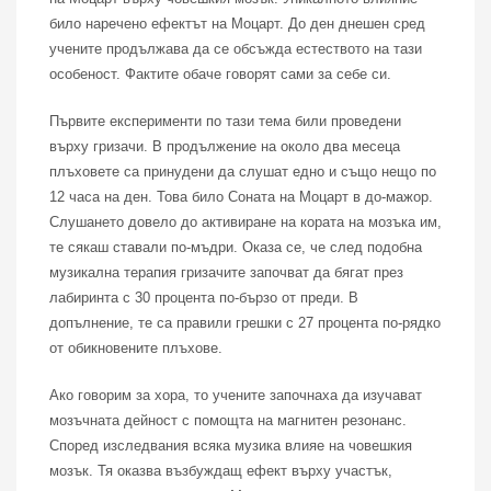
било наречено ефектът на Моцарт. До ден днешен сред
учените продължава да се обсъжда естеството на тази
особеност. Фактите обаче говорят сами за себе си.
Първите експерименти по тази тема били проведени
върху гризачи. В продължение на около два месеца
плъховете са принудени да слушат едно и също нещо по
12 часа на ден. Това било Соната на Моцарт в до-мажор.
Слушането довело до активиране на кората на мозъка им,
те сякаш ставали по-мъдри. Оказа се, че след подобна
музикална терапия гризачите започват да бягат през
лабиринта с 30 процента по-бързо от преди. В
допълнение, те са правили грешки с 27 процента по-рядко
от обикновените плъхове.
Ако говорим за хора, то учените започнаха да изучават
мозъчната дейност с помощта на магнитен резонанс.
Според изследвания всяка музика влияе на човешкия
мозък. Тя оказва възбуждащ ефект върху участък,