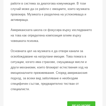
работи в система за диалогова комуникация. В този
случай може да се работи с емоциите, които музиката
провокира. Музиката е разделена на успокояваща и
активираща.
Американската школа се фокусира върху изследването
на това как определена композиция влияе върху
човешката психика.
Основната цел на музиката е да отвори канали за
освобождаване на натрупани емоции. Това помага в
ситуации, когато има страхове, смущаващи мисли и
други механизми, които блокират естествения ход на
емоционалните преживявания. Според американския
подход, за всеки вид заболяване е необходим
специфичен състав, предварително тестван от
специалисти.
READ MORE