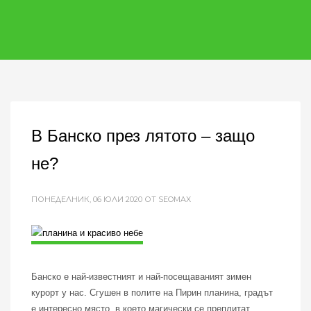
В Банско през лятото – защо
не?
ПОНЕДЕЛНИК, 06 ЮЛИ 2020
ОТ SEOMAX
Банско е най-известният и най-посещаваният зимен
курорт у нас. Сгушен в полите на Пирин планина, градът
е интересно място, в което магически се преплитат