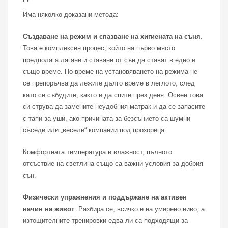
Има няколко доказани метода:
Създаване на режим и спазване на хигиената на съня
.
Това е комплексен процес, който на първо място
предполага лягане и ставане от сън да стават в едно и
също време. По време на установяването на режима не
се препоръчва да лежите дълго време в леглото, след
като се събудите, както и да спите през деня. Освен това
си струва да замените неудобния матрак и да се запасите
с тапи за уши, ако причината за безсънието са шумни
съседи или „весели“ компании под прозореца.
Комфортната температура и влажност, пълното
отсъствие на светлина също са важни условия за добрия
сън.
Физически упражнения и поддържане на активен
начин на живот
. Разбира се, всичко е на умерено ниво, а
изтощителните тренировки едва ли са подходящи за