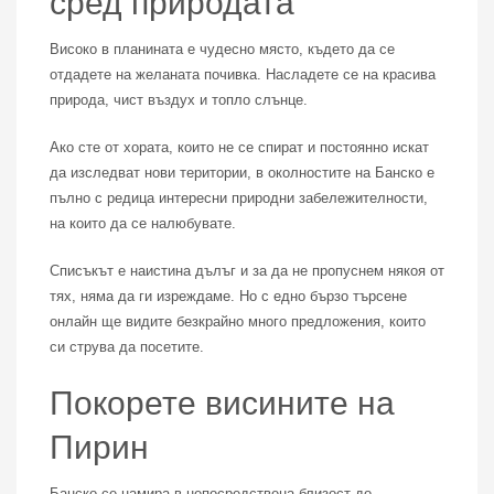
сред природата
Високо в планината е чудесно място, където да се
отдадете на желаната почивка. Насладете се на красива
природа, чист въздух и топло слънце.
Ако сте от хората, които не се спират и постоянно искат
да изследват нови територии, в околностите на Банско е
пълно с редица интересни природни забележителности,
на които да се налюбувате.
Списъкът е наистина дълъг и за да не пропуснем някоя от
тях, няма да ги изреждаме. Но с едно бързо търсене
онлайн ще видите безкрайно много предложения, които
си струва да посетите.
Покорете висините на
Пирин
Банско се намира в непосредствена близост до