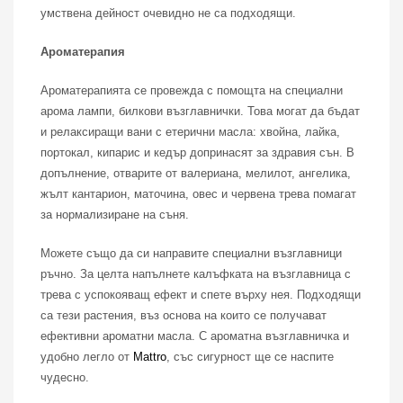
умствена дейност очевидно не са подходящи.
Ароматерапия
Ароматерапията се провежда с помощта на специални
арома лампи, билкови възглавнички. Това могат да бъдат
и релаксиращи вани с етерични масла: хвойна, лайка,
портокал, кипарис и кедър допринасят за здравия сън. В
допълнение, отварите от валериана, мелилот, ангелика,
жълт кантарион, маточина, овес и червена трева помагат
за нормализиране на съня.
Можете също да си направите специални възглавници
ръчно. За целта напълнете калъфката на възглавница с
трева с успокояващ ефект и спете върху нея. Подходящи
са тези растения, въз основа на които се получават
ефективни ароматни масла. С ароматна възглавничка и
удобно легло от
Mattro
, със сигурност ще се наспите
чудесно.