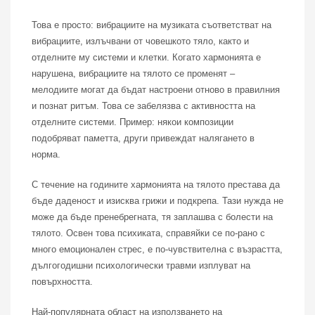
Това е просто: вибрациите на музиката съответстват на
вибрациите, излъчвани от човешкото тяло, както и
отделните му системи и клетки. Когато хармонията е
нарушена, вибрациите на тялото се променят –
мелодиите могат да бъдат настроени отново в правилния
и познат ритъм. Това се забелязва с активността на
отделните системи. Пример: някои композиции
подобряват паметта, други привеждат налягането в
норма.
С течение на годините хармонията на тялото престава да
бъде даденост и изисква грижи и подкрепа. Тази нужда не
може да бъде пренебрегната, тя заплашва с болести на
тялото. Освен това психиката, справяйки се по-рано с
много емоционален стрес, е по-чувствителна с възрастта,
дългогодишни психологически травми изплуват на
повърхността.
Най-популярната област на използването на