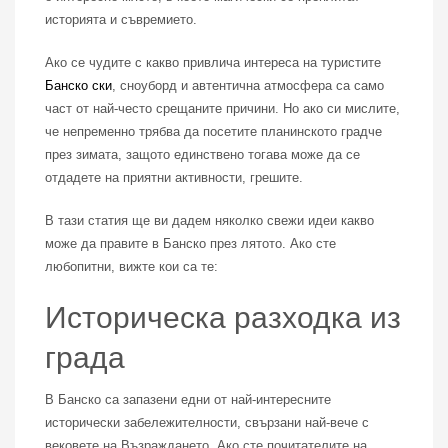
историята и съвремието.
Ако се чудите с какво привлича интереса на туристите
Банско ски
, сноуборд и автентична атмосфера са само
част от най-често срещаните причини. Но ако си мислите,
че непременно трябва да посетите планинското градче
през зимата, защото единствено тогава може да се
отдадете на приятни активности, грешите.
В тази статия ще ви дадем няколко свежи идеи какво
може да правите в Банско през лятото. Ако сте
любопитни, вижте кои са те:
Историческа разходка из
града
В Банско са запазени едни от най-интересните
исторически забележителности, свързани най-вече с
вековете на Възраждането. Ако сте почитателите на