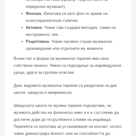
определен музикант).
Фонова.
Използва се като фон по време на
психотерапевтични събития.
Активна
. Човек сам създава мелодия, свири на
инструменти, пее.
Рецептивна
. Човек пасивно слуша музикално
произведение или отделните му моменти.
Всеки тип и форма на музикална терапия има свои
собствени нюанси. Някои са подходящи за индивидуални
уроци, други за групови класове.
Днес видовете музикална терапия са разделени на две
школи: шведска и американска.
Шведската школа по музика терапия подчертава, че
музиката действа на физическо ниво и е в състояние да
достигне дори до по-дълбоките слоеве на индивида.
Терапията се използва за установяване на контакт, когато
човек демонстрира близост или не способността да