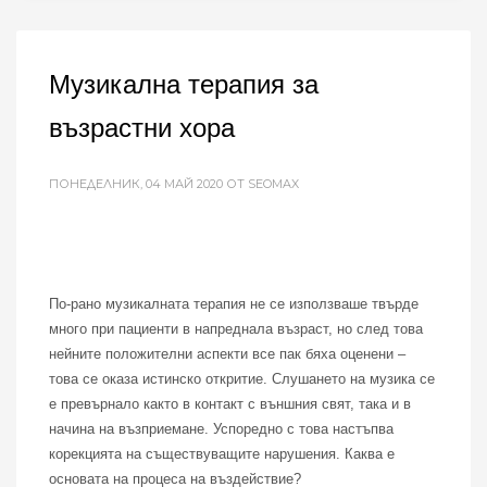
Музикална терапия за
възрастни хора
ПОНЕДЕЛНИК, 04 МАЙ 2020
ОТ SEOMAX
По-рано музикалната терапия не се използваше твърде
много при пациенти в напреднала възраст, но след това
нейните положителни аспекти все пак бяха оценени –
това се оказа истинско откритие. Слушането на музика се
е превърнало както в контакт с външния свят, така и в
начина на възприемане. Успоредно с това настъпва
корекцията на съществуващите нарушения. Каква е
основата на процеса на въздействие?