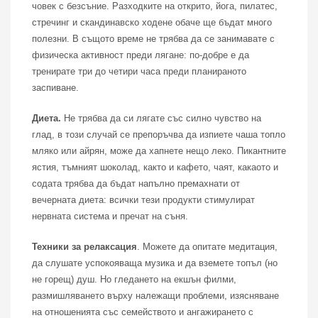
човек с безсъние. Разходките на открито, йога, пилатес,
стречинг и скандинавско ходене обаче ще бъдат много
полезни. В същото време не трябва да се занимавате с
физическа активност преди лягане: по-добре е да
тренирате три до четири часа преди планираното
заспиване.
Диета.
Не трябва да си лягате със силно чувство на
глад, в този случай се препоръчва да изпиете чаша топло
мляко или айрян, може да хапнете нещо леко. Пикантните
ястия, тъмният шоколад, както и кафето, чаят, какаото и
содата трябва да бъдат напълно премахнати от
вечерната диета: всички тези продукти стимулират
нервната система и пречат на съня.
Техники за релаксация
. Можете да опитате медитация,
да слушате успокояваща музика и да вземете топъл (но
не горещ) душ. Но гледането на екшън филми,
размишляването върху належащи проблеми, изясняване
на отношенията със семейството и ангажирането с