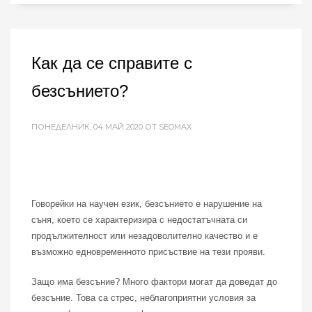
Как да се справите с
безсънието?
ПОНЕДЕЛНИК, 04 МАЙ 2020
ОТ SEOMAX
Говорейки на научен език, безсънието е нарушение на
съня, което се характеризира с недостатъчната си
продължителност или незадоволително качество и е
възможно едновременното присъствие на тези прояви.
Защо има безсъние? Много фактори могат да доведат до
безсъние. Това са стрес, неблагоприятни условия за