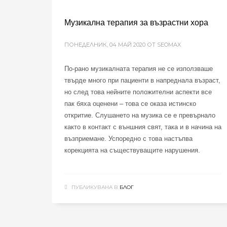
Музикална терапия за възрастни хора
ПОНЕДЕЛНИК, 04 МАЙ 2020
ОТ SEOMAX
По-рано музикалната терапия не се използваше
твърде много при пациенти в напреднала възраст,
но след това нейните положителни аспекти все
пак бяха оценени – това се оказа истинско
откритие. Слушането на музика се е превърнало
както в контакт с външния свят, така и в начина на
възприемане. Успоредно с това настъпва
корекцията на съществуващите нарушения.
ПУБЛИКУВАНА В
БЛОГ