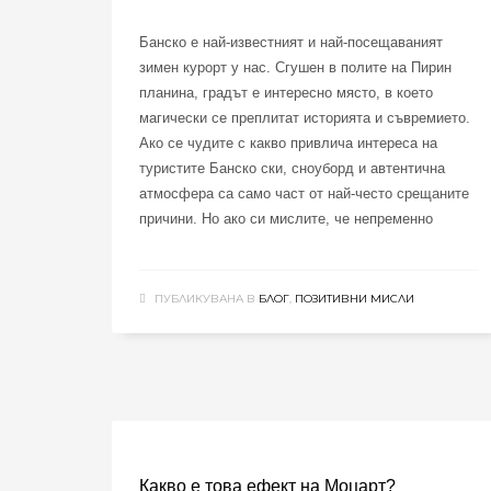
Банско е най-известният и най-посещаваният
зимен курорт у нас. Сгушен в полите на Пирин
планина, градът е интересно място, в което
магически се преплитат историята и съвремието.
Ако се чудите с какво привлича интереса на
туристите Банско ски, сноуборд и автентична
атмосфера са само част от най-често срещаните
причини. Но ако си мислите, че непременно
ПУБЛИКУВАНА В
БЛОГ
,
ПОЗИТИВНИ МИСЛИ
Какво е това ефект на Моцарт?