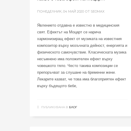
ПОНЕДЕЛНИК, 04 МАЙ 2020
ОТ SEOMAX
Явлението отдавна е известно в медицинския
свят. Ефектът на Моцарт се нарича
хармонизиращ ефект от музиката на известния
композитор върху мозъчната дейност, енергията и
физическото самочувствие. Класическата музика
несъмнено има положителен ефект върху
човешкото тяло. Често такива композиции се
препоръчват за слушане на бременни жени.
Лекарите казват, че това има благоприятен ефект
върху бъдещото бебе,
ПУБЛИКУВАНА В
БЛОГ