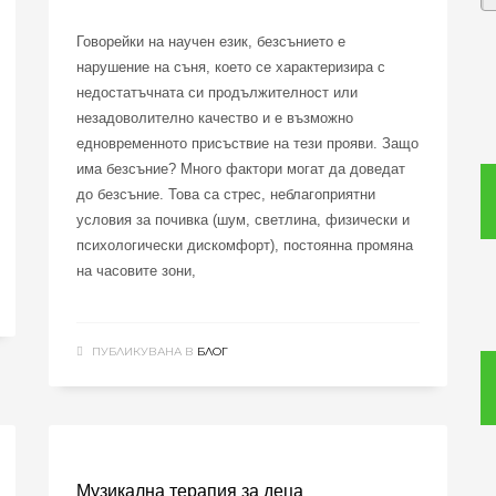
Говорейки на научен език, безсънието е
нарушение на съня, което се характеризира с
недостатъчната си продължителност или
незадоволително качество и е възможно
едновременното присъствие на тези прояви. Защо
има безсъние? Много фактори могат да доведат
до безсъние. Това са стрес, неблагоприятни
условия за почивка (шум, светлина, физически и
психологически дискомфорт), постоянна промяна
на часовите зони,
ПУБЛИКУВАНА В
БЛОГ
Музикална терапия за деца