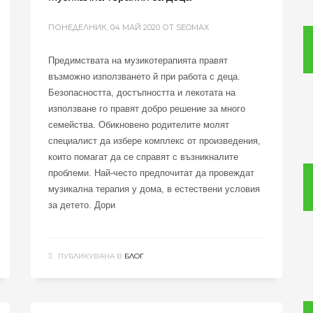
ПОНЕДЕЛНИК, 04 МАЙ 2020
ОТ SEOMAX
Предимствата на музикотерапията правят
възможно използването й при работа с деца.
Безопасността, достъпността и лекотата на
използване го правят добро решение за много
семейства. Обикновено родителите молят
специалист да избере комплекс от произведения,
които помагат да се справят с възникналите
проблеми. Най-често предпочитат да провеждат
музикална терапия у дома, в естествени условия
за детето. Дори
ПУБЛИКУВАНА В
БЛОГ