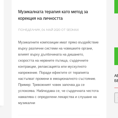
Музикалната терапия като метод за
корекция на личността
ПОНЕДЕЛНИК, 04 МАЙ 2020
ОТ SEOMAX
Музикалните композиции имат пряко въздействие
върху различни системи на човешките органи,
влияят върху дълбочината на дишането,
скоростта на нервните пътища, сърдечните
контракции, релаксацията или мускулното
напрежение. Поради ефектите от терапията
А
настъпват промени в емоционалното състояние.
Б
Пример: Тревожният човек започва да се
успокоява. Наблюдава се, че сърдечната честота
намалява с определени лекарства и слушане на
музикални